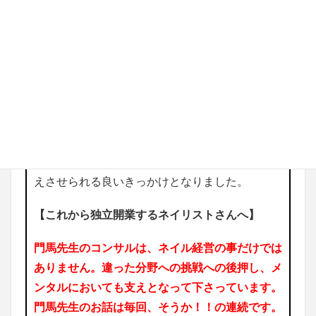
今までアート込みの料金設定でしたが、アートの
技術は別でいただきたいとずっと考えておりまし
た。
魔法のチップボード展示により、スムーズにアー
ト別料金になる事をお伝えする事ができました。
値上げをし、離れていってしまったお客様がいら
っしゃいましたが、後悔はしていません。きっと
値上げだけが原因でないかと思います。私の言動
にも何かあったのかと。そのような事も改めて考
えさせられる良いきっかけとなりました。
【これから独立開業するネイリストさんへ】
門馬先生のコンサルは、ネイル経営の事だけでは
ありません。違った分野への挑戦への後押し、メ
ンタルにおいても支えとなって下さっています。
門馬先生のお話は毎回、そうか！！の連続です。