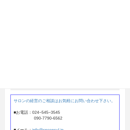
※1年間で 215万円アップ
茨城県 ネイルサロン経営
97万円 → 233万円
※ 2年間で 136万円アップ
東京都 ネイルサロン経営
87万円 → 207万円
※1年間で 120万円アップ
お問い合せ
サロンの経営のご相談はお気軽にお問い合わせ下さい。
■お電話：024−545−3545
090-7790-6562
■メール：
info@spconsul.jp