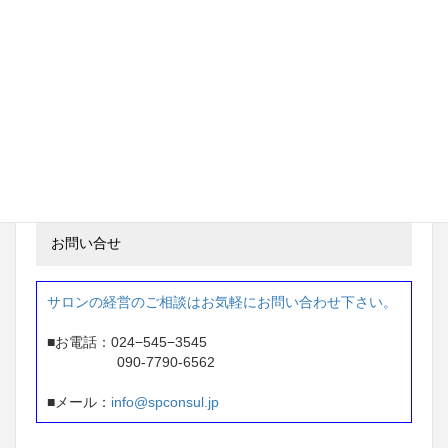
茨城県 ネイルサロン経営
97万円 → 233万円
※ 2年間で 136万円アップ
東京都 ネイルサロン経営
87万円 → 207万円
※1年間で 120万円アップ
お問い合せ
サロンの経営のご相談はお気軽にお問い合わせ下さい。
■お電話：024−545−3545
090-7790-6562
■メール：
info@spconsul.jp