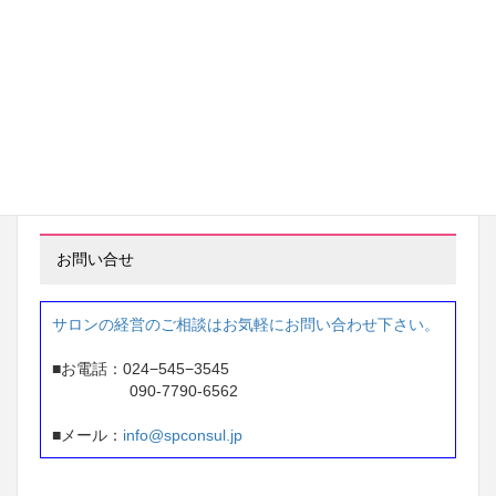
茨城県 ネイルサロン経営
97万円 → 233万円
※ 2年間で 136万円アップ
東京都 ネイルサロン経営
87万円 → 207万円
※1年間で 120万円アップ
お問い合せ
サロンの経営のご相談はお気軽にお問い合わせ下さい。
■お電話：024−545−3545
090-7790-6562
■メール：
info@spconsul.jp