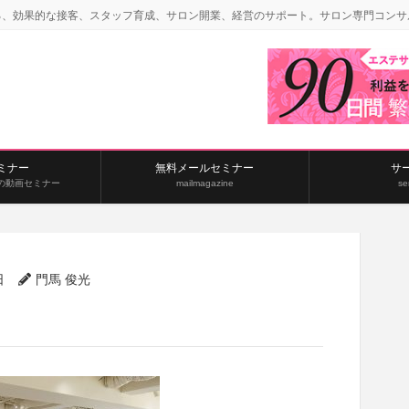
る、効果的な接客、スタッフ育成、サロン開業、経営のサポート。サロン専門コンサ
ミナー
無料メールセミナー
サ
の動画セミナー
mailmagazine
se
日
門馬 俊光