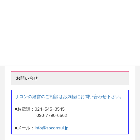
茨城県 ネイルサロン経営
97万円 → 233万円
※ 2年間で 136万円アップ
東京都 ネイルサロン経営
87万円 → 207万円
※1年間で 120万円アップ
お問い合せ
サロンの経営のご相談はお気軽にお問い合わせ下さい。
■お電話：024−545−3545
090-7790-6562
■メール：
info@spconsul.jp