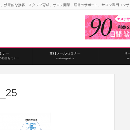
る、効果的な接客、スタッフ育成、サロン開業、経営のサポート。サロン専門コンサ
ミナー
無料メールセミナー
サ
の動画セミナー
mailmagazine
se
8_25