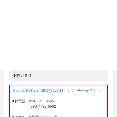
※1年間で 215万円アップ
茨城県 ネイルサロン経営
97万円 → 233万円
※ 2年間で 136万円アップ
東京都 ネイルサロン経営
87万円 → 207万円
※1年間で 120万円アップ
お問い合せ
サロンの経営のご相談はお気軽にお問い合わせ下さい。
■お電話：024−545−3545
090-7790-6562
■メール：
info@spconsul.jp