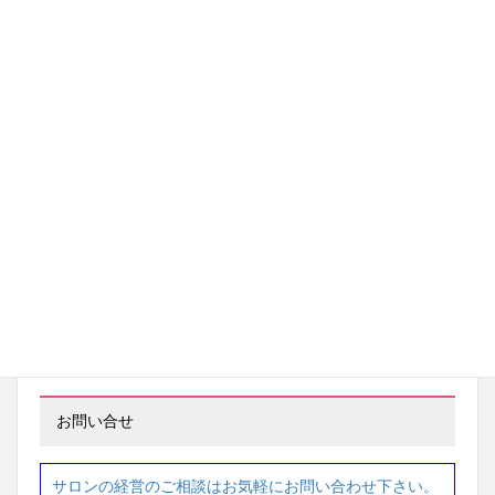
※ 1年間で 246万円アップ
岡山県 ネイルサロン経営
69万円→ 284万円
※1年間で 215万円アップ
茨城県 ネイルサロン経営
97万円 → 233万円
※ 2年間で 136万円アップ
東京都 ネイルサロン経営
87万円 → 207万円
※1年間で 120万円アップ
お問い合せ
サロンの経営のご相談はお気軽にお問い合わせ下さい。