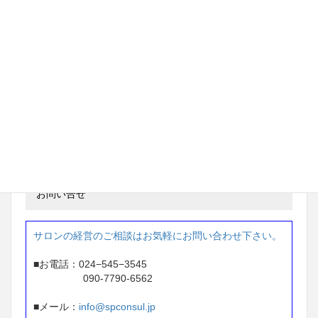
茨城県 ネイルサロン経営
97万円 → 233万円
※ 2年間で 136万円アップ
東京都 ネイルサロン経営
87万円 → 207万円
※1年間で 120万円アップ
お問い合せ
サロンの経営のご相談はお気軽にお問い合わせ下さい。
■お電話：024−545−3545
090-7790-6562
■メール：
info@spconsul.jp