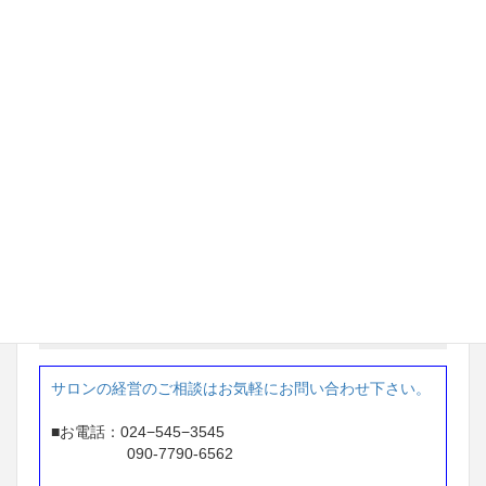
※1年間で 215万円アップ
茨城県 ネイルサロン経営
97万円 → 233万円
※ 2年間で 136万円アップ
東京都 ネイルサロン経営
87万円 → 207万円
※1年間で 120万円アップ
お問い合せ
サロンの経営のご相談はお気軽にお問い合わせ下さい。
■お電話：024−545−3545
090-7790-6562