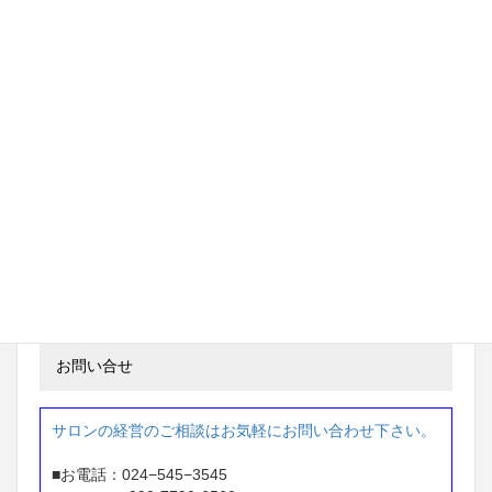
岡山県 ネイルサロン経営
69万円→ 284万円
※1年間で 215万円アップ
茨城県 ネイルサロン経営
97万円 → 233万円
※ 2年間で 136万円アップ
東京都 ネイルサロン経営
87万円 → 207万円
※1年間で 120万円アップ
お問い合せ
サロンの経営のご相談はお気軽にお問い合わせ下さい。
■お電話：024−545−3545