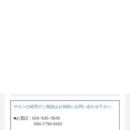
69万円→ 284万円
※1年間で 215万円アップ
茨城県 ネイルサロン経営
97万円 → 233万円
※ 2年間で 136万円アップ
東京都 ネイルサロン経営
87万円 → 207万円
※1年間で 120万円アップ
お問い合せ
サロンの経営のご相談はお気軽にお問い合わせ下さい。
■お電話：024−545−3545
090-7790-6562