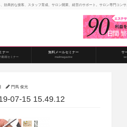
る、効果的な接客、スタッフ育成、サロン開業、経営のサポート。サロン専門コンサ
ミナー
無料メールセミナー
サ
の動画セミナー
mailmagazine
se
日
門馬 俊光
7-15 15.49.12