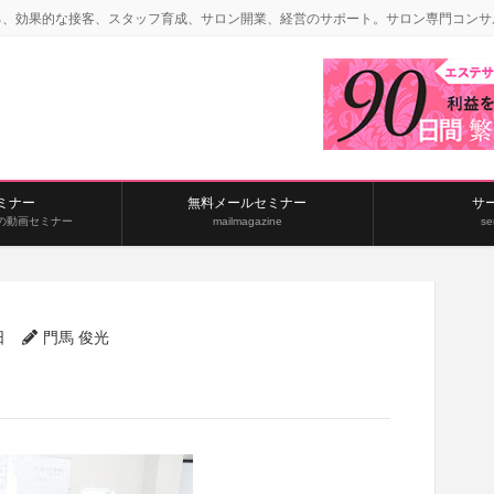
る、効果的な接客、スタッフ育成、サロン開業、経営のサポート。サロン専門コンサ
ミナー
無料メールセミナー
サ
の動画セミナー
mailmagazine
se
日
門馬 俊光