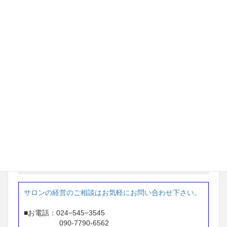
69万円→ 284万円
※1年間で 215万円アップ
茨城県 ネイルサロン経営
97万円 → 233万円
※ 2年間で 136万円アップ
東京都 ネイルサロン経営
87万円 → 207万円
※1年間で 120万円アップ
お問い合せ
サロンの経営のご相談はお気軽にお問い合わせ下さい。
■お電話：024−545−3545
090-7790-6562